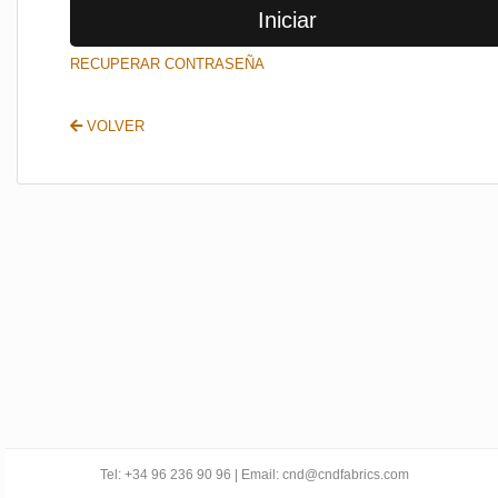
Iniciar
SALIR
RECUPERAR CONTRASEÑA
VOLVER
Tel: +34 96 236 90 96 | Email: cnd@cndfabrics.com