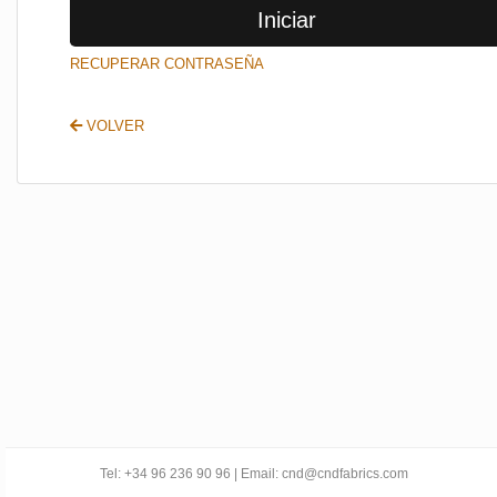
Iniciar
SALIR
RECUPERAR CONTRASEÑA
VOLVER
Tel: +34 96 236 90 96 | Email: cnd@cndfabrics.com