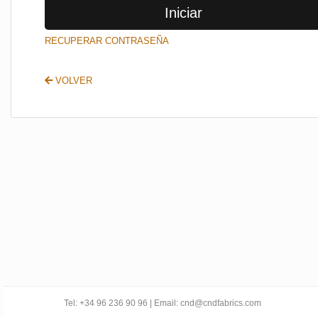
Iniciar
SALIR
RECUPERAR CONTRASEÑA
VOLVER
Tel: +34 96 236 90 96 | Email: cnd@cndfabrics.com