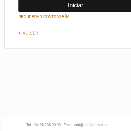
Iniciar
SALIR
RECUPERAR CONTRASEÑA
VOLVER
Tel: +34 96 236 90 96 | Email: cnd@cndfabrics.com