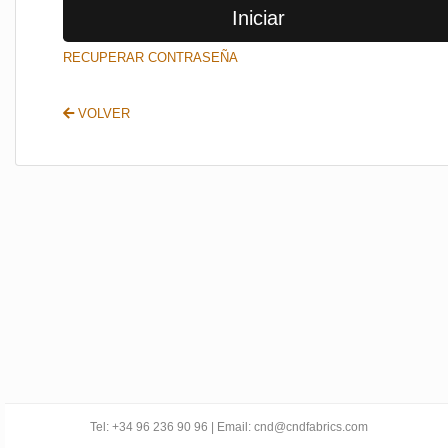
Iniciar
SALIR
RECUPERAR CONTRASEÑA
VOLVER
Tel: +34 96 236 90 96 | Email: cnd@cndfabrics.com