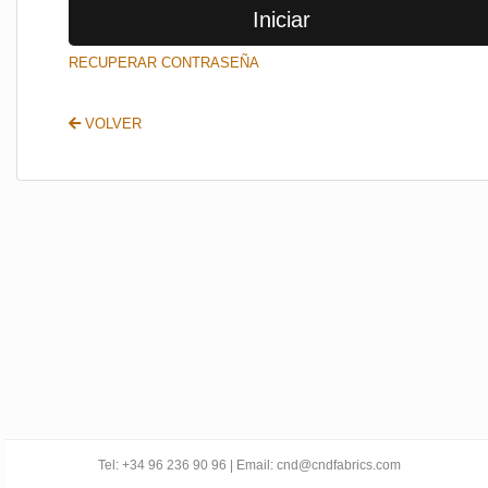
Iniciar
SALIR
RECUPERAR CONTRASEÑA
VOLVER
Tel: +34 96 236 90 96 | Email: cnd@cndfabrics.com