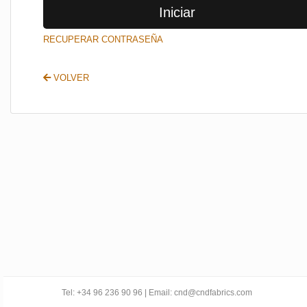
Iniciar
SALIR
RECUPERAR CONTRASEÑA
VOLVER
Tel: +34 96 236 90 96 | Email: cnd@cndfabrics.com