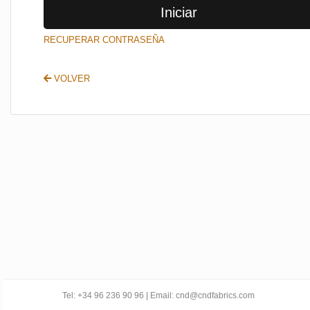
Iniciar
SALIR
RECUPERAR CONTRASEÑA
VOLVER
Tel: +34 96 236 90 96 | Email: cnd@cndfabrics.com