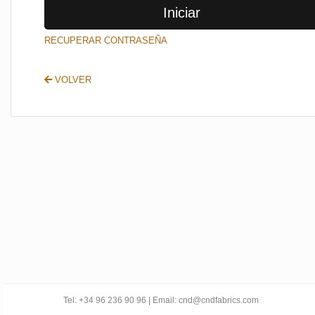
Iniciar
SALIR
RECUPERAR CONTRASEÑA
VOLVER
Tel: +34 96 236 90 96 | Email: cnd@cndfabrics.com