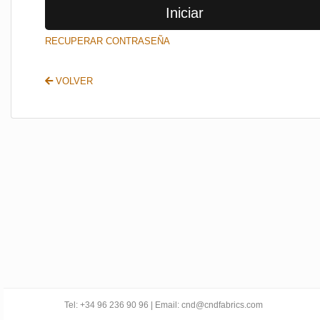
Iniciar
SALIR
RECUPERAR CONTRASEÑA
VOLVER
Tel: +34 96 236 90 96 | Email: cnd@cndfabrics.com