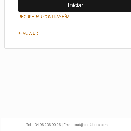
Iniciar
SALIR
RECUPERAR CONTRASEÑA
VOLVER
Tel: +34 96 236 90 96 | Email: cnd@cndfabrics.com