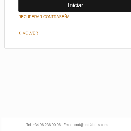
Iniciar
SALIR
RECUPERAR CONTRASEÑA
VOLVER
Tel: +34 96 236 90 96 | Email: cnd@cndfabrics.com