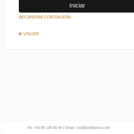
Iniciar
SALIR
RECUPERAR CONTRASEÑA
VOLVER
Tel: +34 96 236 90 96 | Email: cnd@cndfabrics.com