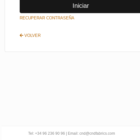
Iniciar
SALIR
RECUPERAR CONTRASEÑA
VOLVER
Tel: +34 96 236 90 96 | Email: cnd@cndfabrics.com