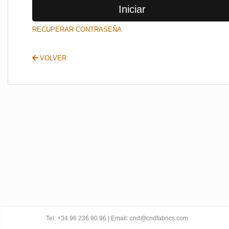
Iniciar
SALIR
RECUPERAR CONTRASEÑA
VOLVER
Tel: +34 96 236 90 96 | Email: cnd@cndfabrics.com