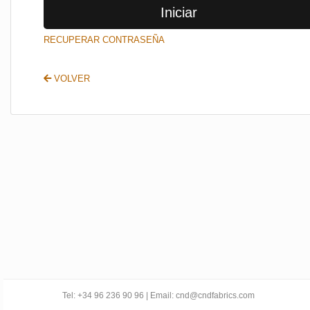
Iniciar
SALIR
RECUPERAR CONTRASEÑA
VOLVER
Tel: +34 96 236 90 96 | Email: cnd@cndfabrics.com