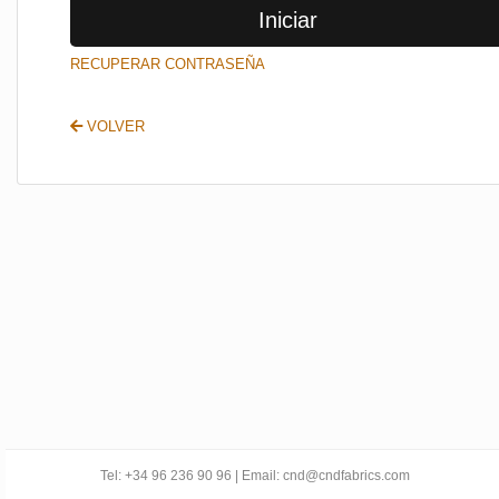
Iniciar
SALIR
RECUPERAR CONTRASEÑA
VOLVER
Tel: +34 96 236 90 96 | Email: cnd@cndfabrics.com