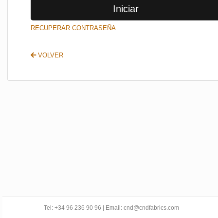
Iniciar
SALIR
RECUPERAR CONTRASEÑA
VOLVER
Tel: +34 96 236 90 96 | Email: cnd@cndfabrics.com