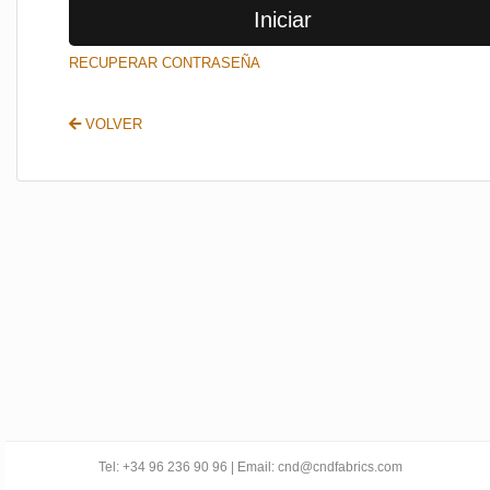
Iniciar
SALIR
RECUPERAR CONTRASEÑA
VOLVER
Tel: +34 96 236 90 96 | Email: cnd@cndfabrics.com