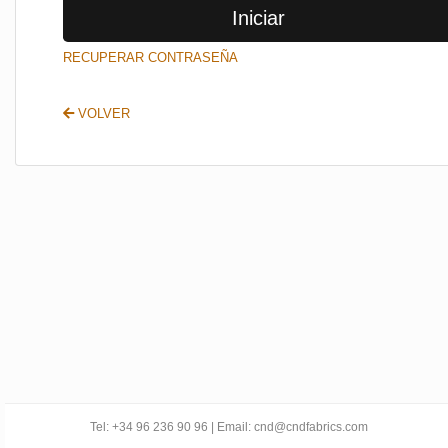
Iniciar
SALIR
RECUPERAR CONTRASEÑA
VOLVER
Tel: +34 96 236 90 96 | Email: cnd@cndfabrics.com