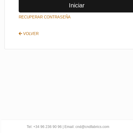
Iniciar
SALIR
RECUPERAR CONTRASEÑA
VOLVER
Tel: +34 96 236 90 96 | Email: cnd@cndfabrics.com