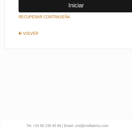
Iniciar
SALIR
RECUPERAR CONTRASEÑA
VOLVER
Tel: +34 96 236 90 96 | Email: cnd@cndfabrics.com