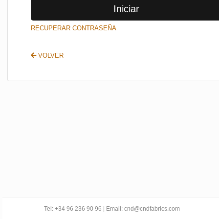
Iniciar
SALIR
RECUPERAR CONTRASEÑA
VOLVER
Tel: +34 96 236 90 96 | Email: cnd@cndfabrics.com