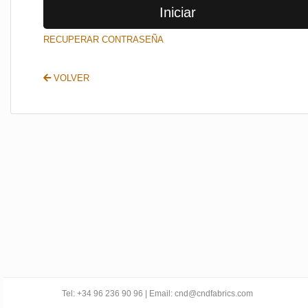
Iniciar
SALIR
RECUPERAR CONTRASEÑA
VOLVER
Tel: +34 96 236 90 96 | Email: cnd@cndfabrics.com