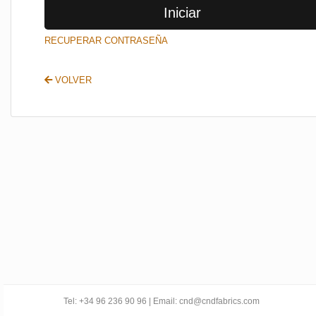
Iniciar
SALIR
RECUPERAR CONTRASEÑA
VOLVER
Tel: +34 96 236 90 96 | Email: cnd@cndfabrics.com