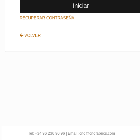
Iniciar
SALIR
RECUPERAR CONTRASEÑA
VOLVER
Tel: +34 96 236 90 96 | Email: cnd@cndfabrics.com