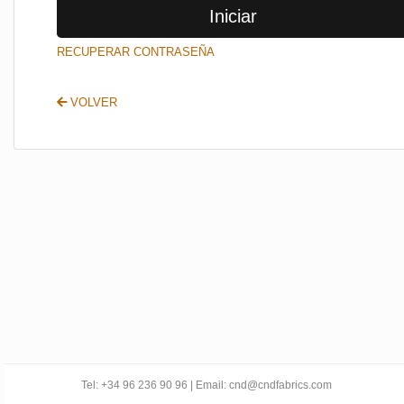
Iniciar
SALIR
RECUPERAR CONTRASEÑA
VOLVER
Tel: +34 96 236 90 96 | Email: cnd@cndfabrics.com