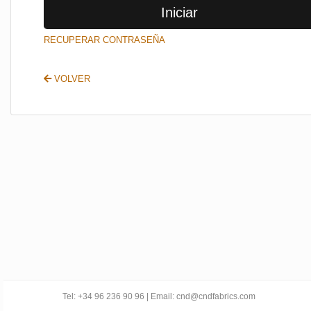
Iniciar
SALIR
RECUPERAR CONTRASEÑA
VOLVER
Tel: +34 96 236 90 96 | Email: cnd@cndfabrics.com