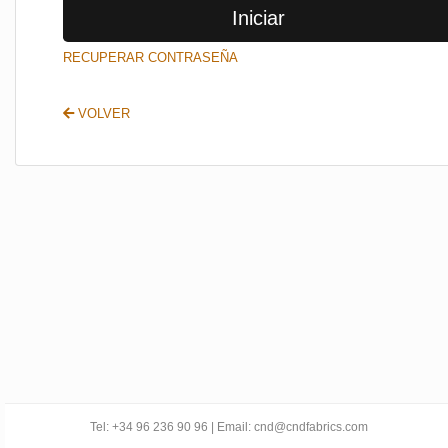
Iniciar
SALIR
RECUPERAR CONTRASEÑA
VOLVER
Tel: +34 96 236 90 96 | Email: cnd@cndfabrics.com