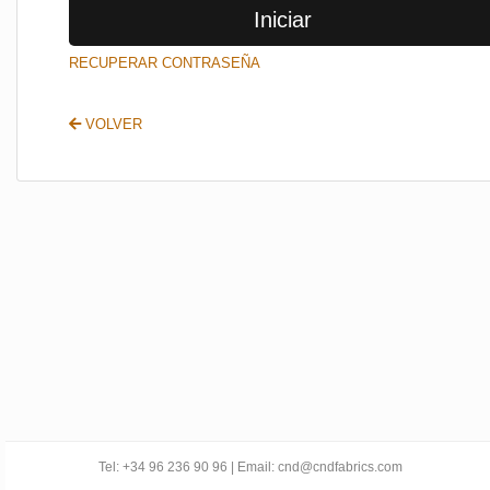
Iniciar
SALIR
RECUPERAR CONTRASEÑA
VOLVER
Tel: +34 96 236 90 96 | Email: cnd@cndfabrics.com