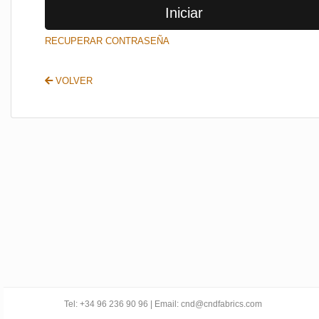
Iniciar
SALIR
RECUPERAR CONTRASEÑA
VOLVER
Tel: +34 96 236 90 96 | Email: cnd@cndfabrics.com