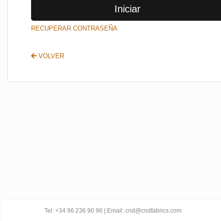
Iniciar
SALIR
RECUPERAR CONTRASEÑA
VOLVER
Tel: +34 96 236 90 96 | Email: cnd@cndfabrics.com