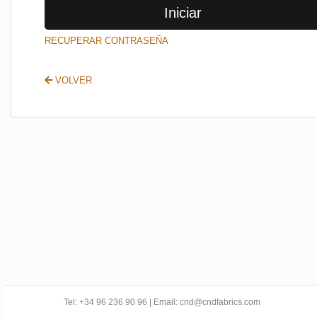
Iniciar
SALIR
RECUPERAR CONTRASEÑA
VOLVER
Tel: +34 96 236 90 96 | Email: cnd@cndfabrics.com