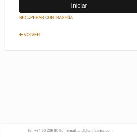
Iniciar
SALIR
RECUPERAR CONTRASEÑA
VOLVER
Tel: +34 96 236 90 96 | Email: cnd@cndfabrics.com