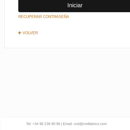
Iniciar
SALIR
RECUPERAR CONTRASEÑA
VOLVER
Tel: +34 96 236 90 96 | Email: cnd@cndfabrics.com