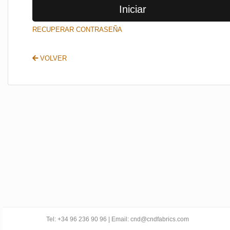
Iniciar
SALIR
RECUPERAR CONTRASEÑA
VOLVER
Tel: +34 96 236 90 96 | Email: cnd@cndfabrics.com