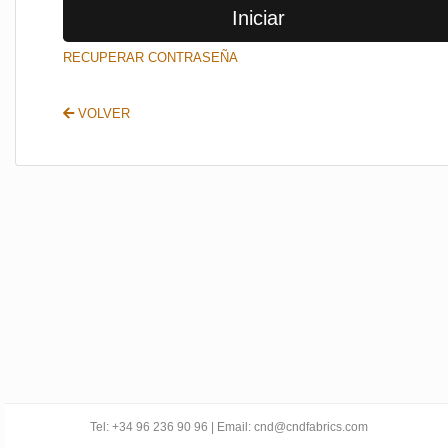
Iniciar
SALIR
RECUPERAR CONTRASEÑA
VOLVER
Tel: +34 96 236 90 96 | Email: cnd@cndfabrics.com