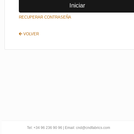
Iniciar
SALIR
RECUPERAR CONTRASEÑA
VOLVER
Tel: +34 96 236 90 96 | Email: cnd@cndfabrics.com