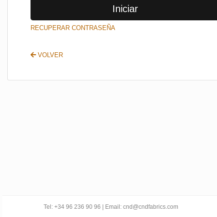
Iniciar
SALIR
RECUPERAR CONTRASEÑA
VOLVER
Tel: +34 96 236 90 96 | Email: cnd@cndfabrics.com