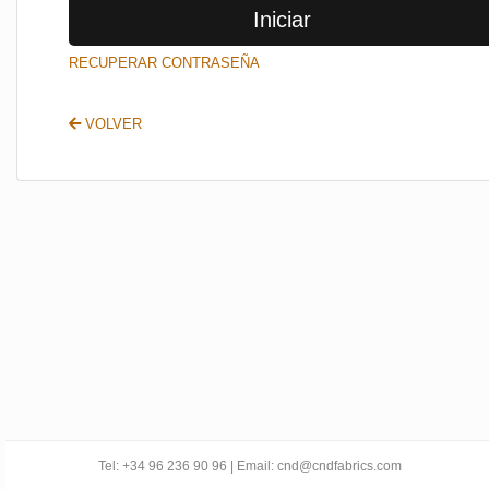
Iniciar
SALIR
RECUPERAR CONTRASEÑA
VOLVER
Tel: +34 96 236 90 96 | Email: cnd@cndfabrics.com