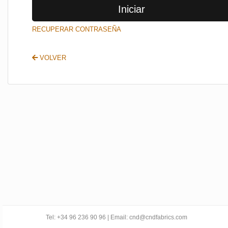
Iniciar
SALIR
RECUPERAR CONTRASEÑA
VOLVER
Tel: +34 96 236 90 96 | Email: cnd@cndfabrics.com