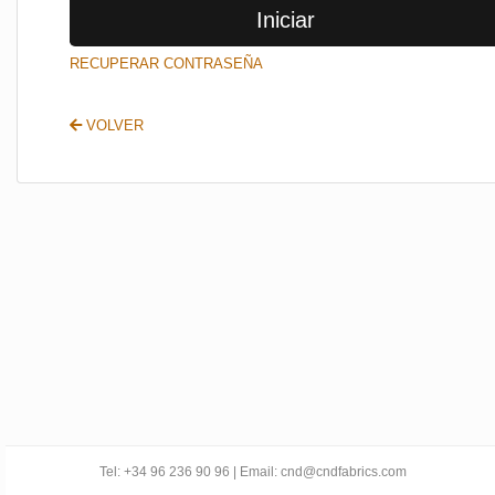
Iniciar
SALIR
RECUPERAR CONTRASEÑA
VOLVER
Tel: +34 96 236 90 96 | Email: cnd@cndfabrics.com