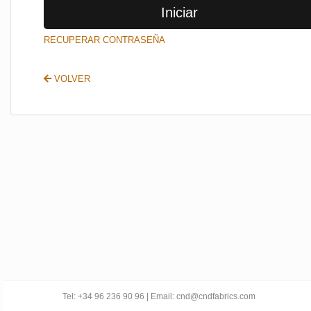
Iniciar
SALIR
RECUPERAR CONTRASEÑA
VOLVER
Tel: +34 96 236 90 96 | Email: cnd@cndfabrics.com