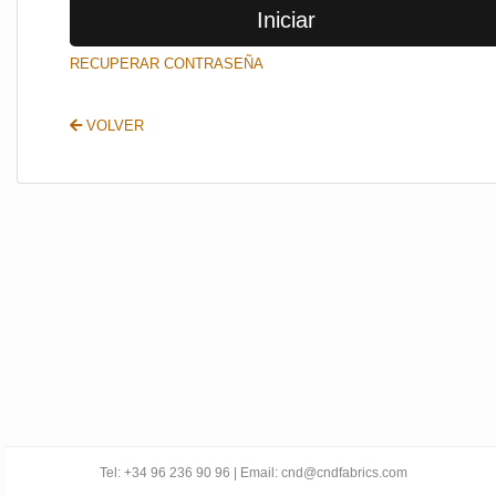
Iniciar
SALIR
RECUPERAR CONTRASEÑA
VOLVER
Tel: +34 96 236 90 96 | Email: cnd@cndfabrics.com