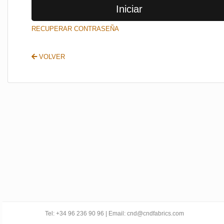
Iniciar
SALIR
RECUPERAR CONTRASEÑA
VOLVER
Tel: +34 96 236 90 96 | Email: cnd@cndfabrics.com