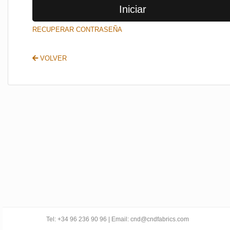
Iniciar
SALIR
RECUPERAR CONTRASEÑA
VOLVER
Tel: +34 96 236 90 96 | Email: cnd@cndfabrics.com