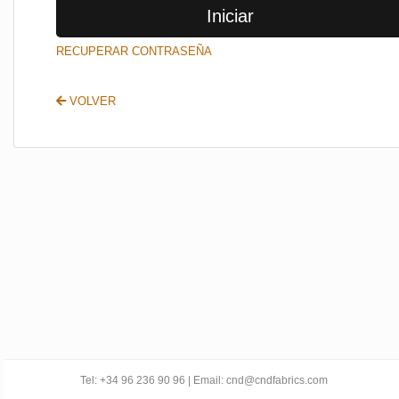
Iniciar
SALIR
RECUPERAR CONTRASEÑA
VOLVER
Tel: +34 96 236 90 96 | Email: cnd@cndfabrics.com