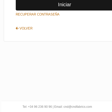
Iniciar
SALIR
RECUPERAR CONTRASEÑA
VOLVER
Tel: +34 96 236 90 96 | Email: cnd@cndfabrics.com