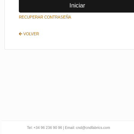
Iniciar
SALIR
RECUPERAR CONTRASEÑA
VOLVER
Tel: +34 96 236 90 96 | Email: cnd@cndfabrics.com