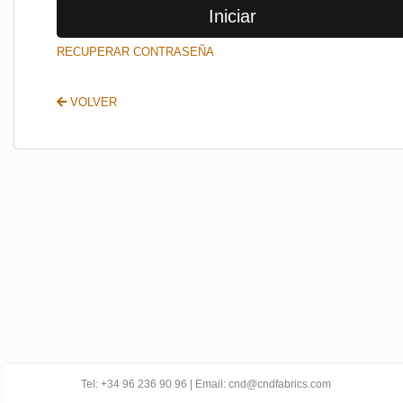
Iniciar
SALIR
RECUPERAR CONTRASEÑA
VOLVER
Tel: +34 96 236 90 96 | Email: cnd@cndfabrics.com